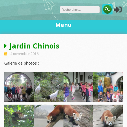
Skip
to
content
Menu
Jardin Chinois
14 novembre 2016
Galerie de photos :