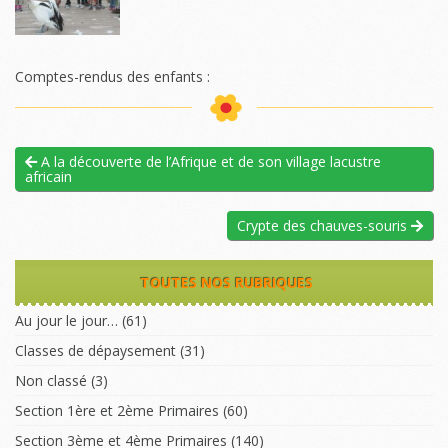
Comptes-rendus des enfants :
A la découverte de l’Afrique et de son village lacustre
africain
Crypte des chauves-souris
TOUTES NOS RUBRIQUES
Au jour le jour…
(61)
Classes de dépaysement
(31)
Non classé
(3)
Section 1ère et 2ème Primaires
(60)
Section 3ème et 4ème Primaires
(140)