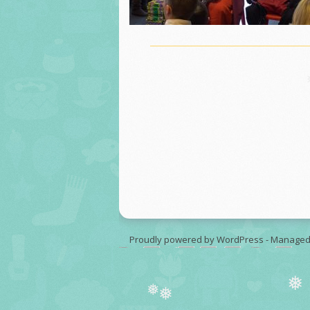
Proudly powered by WordPress
-
Managed
❅
❅
❅