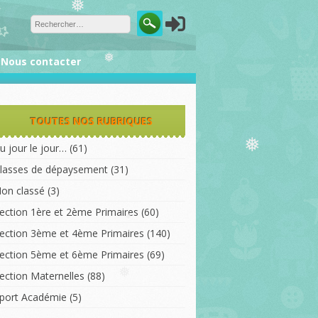
❅
Nous contacter
❅
TOUTES NOS RUBRIQUES
u jour le jour…
(61)
❅
lasses de dépaysement
(31)
on classé
(3)
ection 1ère et 2ème Primaires
(60)
ection 3ème et 4ème Primaires
(140)
❅
ection 5ème et 6ème Primaires
(69)
ection Maternelles
(88)
❅
port Académie
(5)