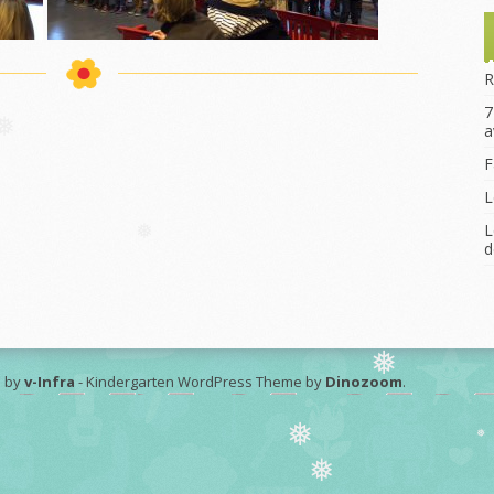
et la Fancy-Fair
Le Voyage scolaire
La Remise des Prix
R
7
a
❅
F
L
L
d
❅
 by
v-Infra
-
Kindergarten WordPress Theme by
Dinozoom
.
❅
❅
❅