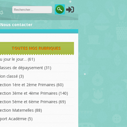
❅
Nous contacter
TOUTES NOS RUBRIQUES
u jour le jour…
(61)
lasses de dépaysement
(31)
on classé
(3)
❅
ection 1ère et 2ème Primaires
(60)
ection 3ème et 4ème Primaires
(140)
ection 5ème et 6ème Primaires
(69)
ection Maternelles
(88)
port Académie
(5)