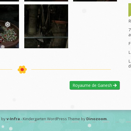
Le Voyage scolaire
❅
La Remise des Prix
R
❅
7
a
F
❅
L
L
d
❅
Royaume de Ganesh
❅
❅
 by
v-Infra
-
Kindergarten WordPress Theme by
Dinozoom
.