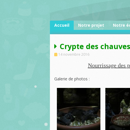
Skip
to
content
Accueil
Notre projet
Notre é
Crypte des chauves
14 novembre 2016
Nourrissage des pi
Galerie de photos :
❅