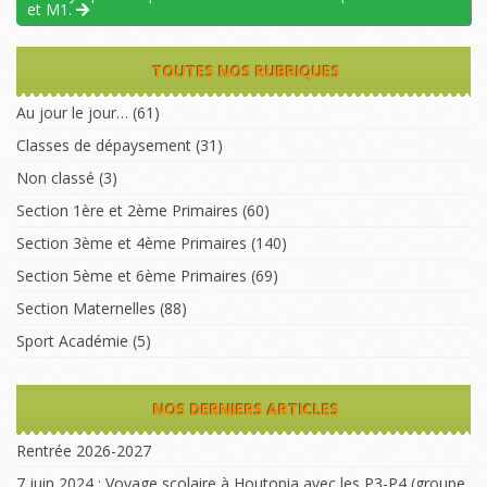
et M1.
TOUTES NOS RUBRIQUES
Au jour le jour…
(61)
Classes de dépaysement
(31)
Non classé
(3)
Section 1ère et 2ème Primaires
(60)
Section 3ème et 4ème Primaires
(140)
Section 5ème et 6ème Primaires
(69)
Section Maternelles
(88)
Sport Académie
(5)
NOS DERNIERS ARTICLES
Rentrée 2026-2027
7 juin 2024 : Voyage scolaire à Houtopia avec les P3-P4 (groupe