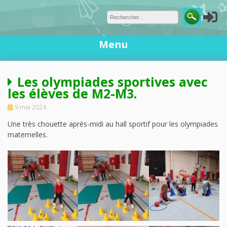
Skip
to
content
Menu
Les olympiades sportives avec
les élèves de M2-M3.
9 mai 2024
Une très chouette après-midi au hall sportif pour les olympiades
maternelles.