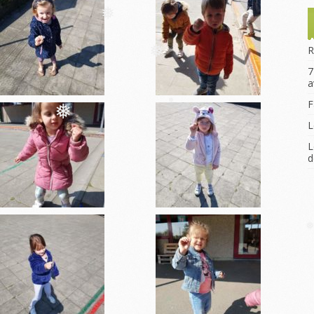
❅
Le Voyage scolaire
❅
La Remise des Prix
R
7
❅
a
F
L
❅
❅
L
d
❅