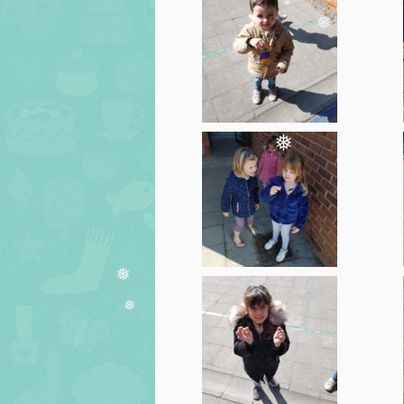
❅
❅
❅
❅
❅
❅