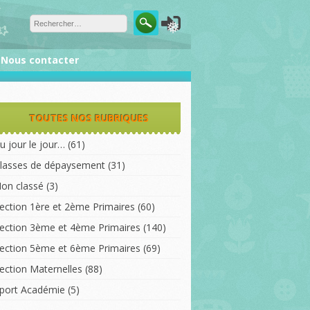
❅
Nous contacter
TOUTES NOS RUBRIQUES
u jour le jour…
(61)
lasses de dépaysement
(31)
on classé
(3)
ection 1ère et 2ème Primaires
(60)
ection 3ème et 4ème Primaires
(140)
ection 5ème et 6ème Primaires
(69)
ection Maternelles
(88)
port Académie
(5)