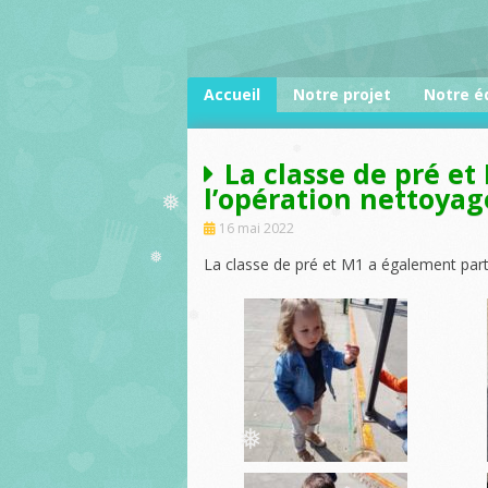
Skip
to
❅
content
Accueil
Notre projet
Notre é
La classe de pré et
l’opération nettoyag
❅
16 mai 2022
❅
❅
La classe de pré et M1 a également parti
❅
❅