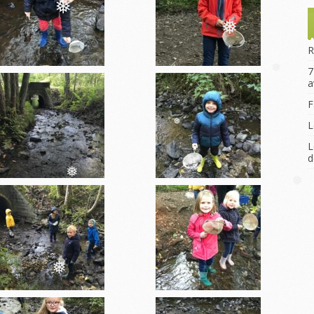
Le Voyage scolaire
❅
La Remise des Prix
❅
R
7
a
❅
F
L
L
d
❅
❅
❅
❅