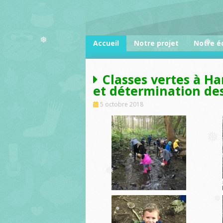
Skip
to
❅
content
Accueil
Notre projet
Notre é
❅
❅
Classes vertes à Ha
et détermination des
5 octobre 2018
❅
❅