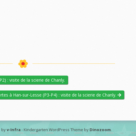
) : visite de la scierie de Chanly.
rtes à Han-sur-Lesse (P3-P4) : visite de la scierie de Chanly.
 by
v-Infra
-
Kindergarten WordPress Theme by
Dinozoom
.