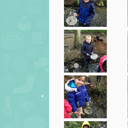
❅
❅
❅
❅