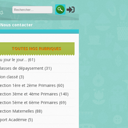
❅
❅
❅
Nous contacter
TOUTES NOS RUBRIQUES
u jour le jour…
(61)
lasses de dépaysement
(31)
on classé
(3)
ection 1ère et 2ème Primaires
(60)
ection 3ème et 4ème Primaires
(140)
ection 5ème et 6ème Primaires
(69)
ection Maternelles
(88)
port Académie
(5)