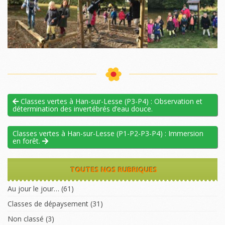
Classes vertes à Han-sur-Lesse (P3-P4) : Observation et
détermination des invertébrés d’eau douce.
Classes vertes à Han-sur-Lesse (P1-P2-P3-P4) : Immersion
en forêt.
TOUTES NOS RUBRIQUES
Au jour le jour…
(61)
Classes de dépaysement
(31)
Non classé
(3)