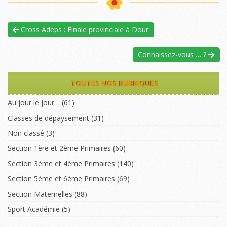
Cross Adeps : Finale provinciale à Dour
Connaissez-vous … ?
TOUTES NOS RUBRIQUES
Au jour le jour…
(61)
Classes de dépaysement
(31)
Non classé
(3)
Section 1ère et 2ème Primaires
(60)
Section 3ème et 4ème Primaires
(140)
Section 5ème et 6ème Primaires
(69)
Section Maternelles
(88)
Sport Académie
(5)